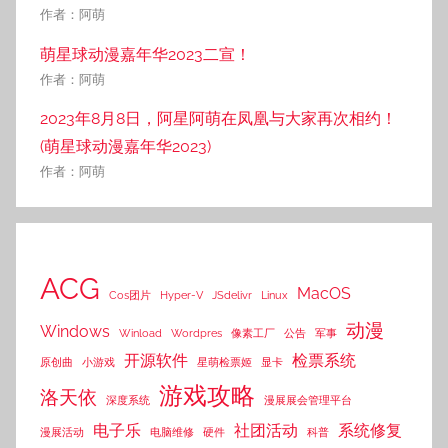
作者：阿萌
萌星球动漫嘉年华2023二宣！
作者：阿萌
2023年8月8日，阿星阿萌在凤凰与大家再次相约！
(萌星球动漫嘉年华2023)
作者：阿萌
ACG
MacOS
Cos团片
Hyper-V
JSdelivr
Linux
动漫
Windows
Winload
Wordpres
像素工厂
公告
军事
开源软件
检票系统
原创曲
小游戏
星萌检票姬
显卡
游戏攻略
洛天依
深度系统
漫展展会管理平台
电子乐
社团活动
系统修复
漫展活动
电脑维修
硬件
科普