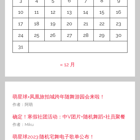
3
4
5
6
7
8
9
10
11
12
13
14
15
16
17
18
19
20
21
22
23
24
25
26
27
28
29
30
31
« 12 月
萌星球×凤凰旅拍城跨年随舞游园会来啦！
作者：阿萌
确定！寒假社团活动：中V团片+随机舞蹈+社员聚餐
作者：Miku
萌星球2023·随机宅舞电子歌单公布！