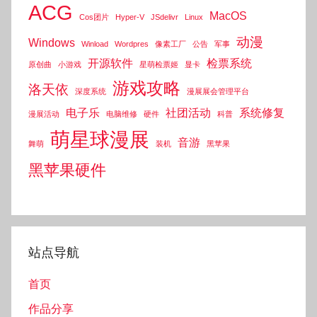
ACG
MacOS
Cos团片
Hyper-V
JSdelivr
Linux
动漫
Windows
Winload
Wordpres
像素工厂
公告
军事
开源软件
检票系统
原创曲
小游戏
星萌检票姬
显卡
游戏攻略
洛天依
深度系统
漫展展会管理平台
电子乐
社团活动
系统修复
漫展活动
电脑维修
硬件
科普
萌星球漫展
音游
舞萌
装机
黑苹果
黑苹果硬件
站点导航
首页
作品分享