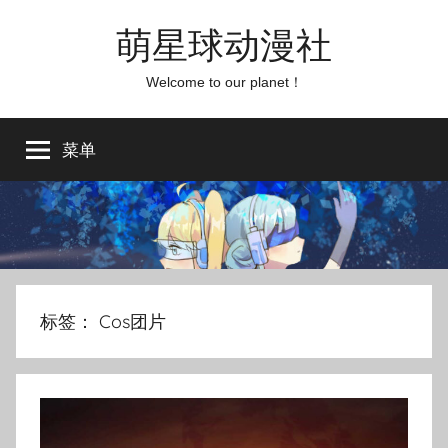
跳
萌星球动漫社
至
内
Welcome to our planet！
容
菜单
标签：
Cos团片