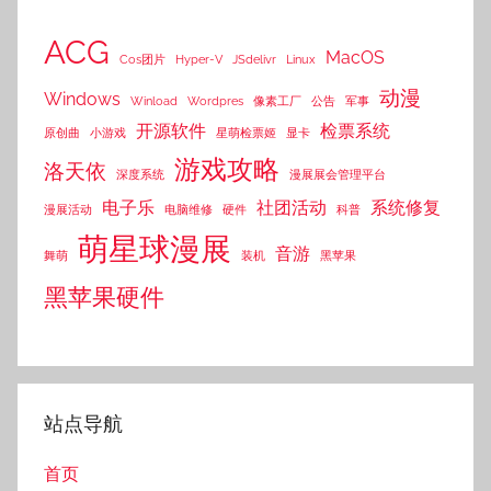
ACG
MacOS
Cos团片
Hyper-V
JSdelivr
Linux
动漫
Windows
Winload
Wordpres
像素工厂
公告
军事
开源软件
检票系统
原创曲
小游戏
星萌检票姬
显卡
游戏攻略
洛天依
深度系统
漫展展会管理平台
电子乐
社团活动
系统修复
漫展活动
电脑维修
硬件
科普
萌星球漫展
音游
舞萌
装机
黑苹果
黑苹果硬件
站点导航
首页