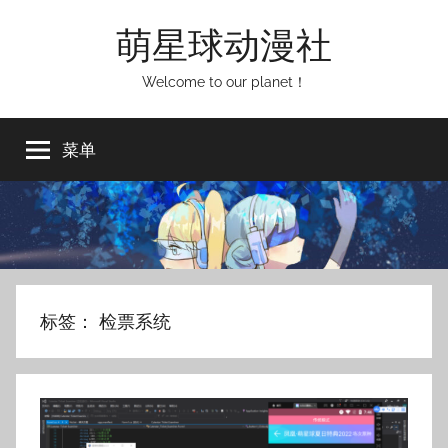
跳
萌星球动漫社
至
内
Welcome to our planet！
容
菜单
标签：
检票系统