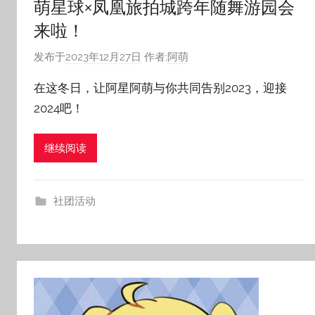
萌星球×凤凰旅拍城跨年随舞游园会
来啦！
发布于
2023年12月27日
作者:
阿萌
在这冬日，让阿星阿萌与你共同告别2023，迎接
2024吧！
继续阅读
社团活动