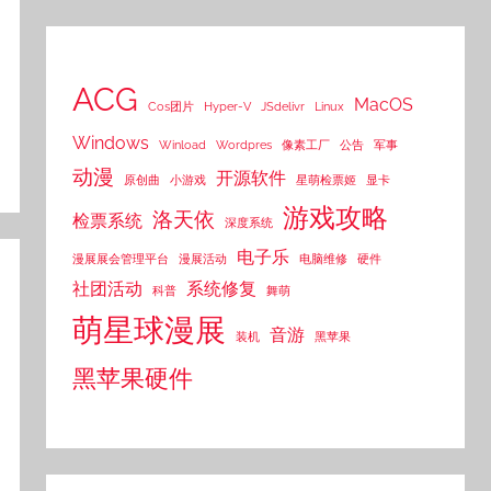
ACG
MacOS
Cos团片
Hyper-V
JSdelivr
Linux
Windows
Winload
Wordpres
像素工厂
公告
军事
动漫
开源软件
原创曲
小游戏
星萌检票姬
显卡
游戏攻略
洛天依
检票系统
深度系统
电子乐
漫展展会管理平台
漫展活动
电脑维修
硬件
社团活动
系统修复
科普
舞萌
萌星球漫展
音游
装机
黑苹果
黑苹果硬件