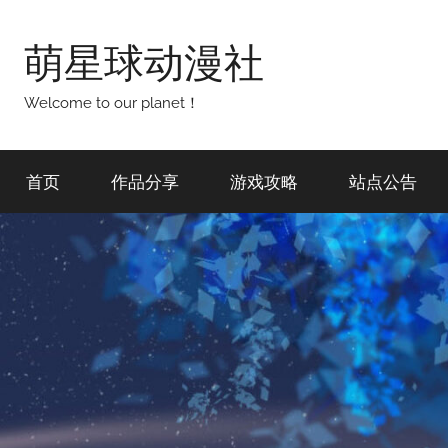
跳
至
萌星球动漫社
内
容
Welcome to our planet！
首页
作品分享
游戏攻略
站点公告