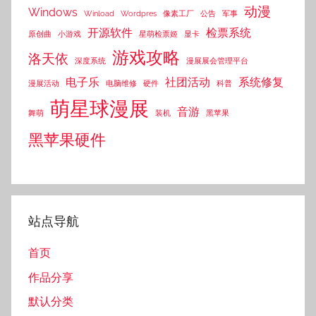
动漫
Windows
Winload
Wordpres
像素工厂
公告
军事
开源软件
检票系统
原创曲
小游戏
星萌检票姬
显卡
游戏攻略
洛天依
深度系统
漫展展会管理平台
电子乐
社团活动
系统修复
漫展活动
电脑维修
硬件
科普
萌星球漫展
音游
舞萌
装机
黑苹果
黑苹果硬件
站点导航
首页
作品分享
默认分类