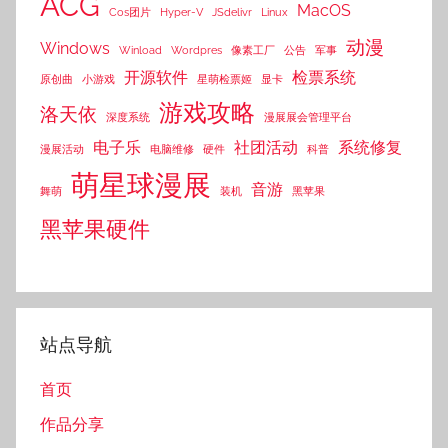
ACG
MacOS
Cos团片
Hyper-V
JSdelivr
Linux
动漫
Windows
Winload
Wordpres
像素工厂
公告
军事
开源软件
检票系统
原创曲
小游戏
星萌检票姬
显卡
游戏攻略
洛天依
深度系统
漫展展会管理平台
电子乐
社团活动
系统修复
漫展活动
电脑维修
硬件
科普
萌星球漫展
音游
舞萌
装机
黑苹果
黑苹果硬件
站点导航
首页
作品分享