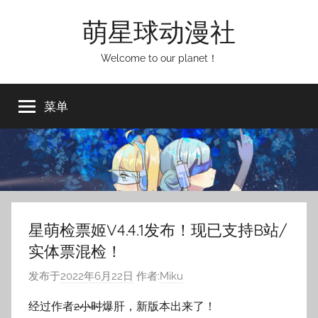
跳
萌星球动漫社
至
内
Welcome to our planet！
容
菜单
星萌检票姬V4.4.1发布！现已支持B站/
实体票混检！
发布于
2022年6月22日
作者:
Miku
经过作者
2小时
爆肝，新版本出来了！