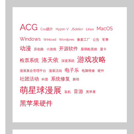
ACG
MacOS
Cos团片
Hyper-V
JSdelivr
Linux
Windows
Winload
Wordpres
像素工厂
公告
军事
动漫
开源软件
原创曲
小游戏
星萌检票姬
显卡
游戏攻略
洛天依
检票系统
深度系统
电子乐
漫展展会管理平台
漫展活动
电脑维修
硬件
社团活动
系统修复
科普
舞萌
萌星球漫展
音游
装机
黑苹果
黑苹果硬件