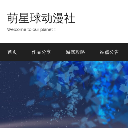
跳
至
萌星球动漫社
内
容
Welcome to our planet！
首页
作品分享
游戏攻略
站点公告