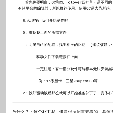
   首先你要明白，OC和CL（clover四叶草）是不同的，但驱动是相同的，两者相比之下，OC更新，更加人性化，并且
有跨平台的编辑器，所以推荐使用。使用OC是大势所趋。
  那么现在让我们开始制作吧：

  0：准备我上面的所需文件

  1：明确自己的配置，找出相应的驱动  {建议核显，但VGA是大忌，成功率只有10%}

        驱动文件下载链接在上面        

        一定注意：有一部分硬件可能根本无法安装黑苹果如果是请及时避开换掉此硬件

         例：16系显卡，三星980proSSD等

  2：找好驱动以后那么就可以开始准备补丁了，具体
放什么？：这个补丁呢，也是根据配置来看的，具体