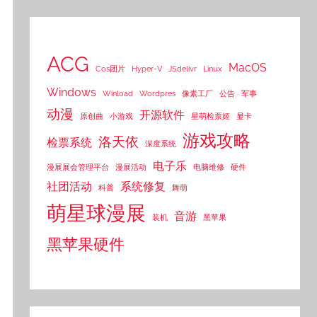
ACG
MacOS
Cos团片
Hyper-V
JSdelivr
Linux
Windows
Winload
Wordpres
像素工厂
公告
军事
动漫
开源软件
原创曲
小游戏
星萌检票姬
显卡
游戏攻略
洛天依
检票系统
深度系统
电子乐
漫展展会管理平台
漫展活动
电脑维修
硬件
社团活动
系统修复
科普
舞萌
萌星球漫展
音游
装机
黑苹果
黑苹果硬件