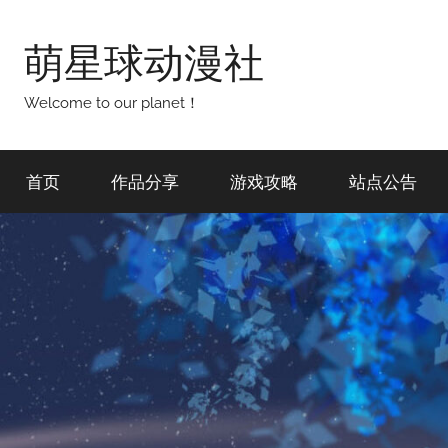
跳
至
萌星球动漫社
内
容
Welcome to our planet！
首页
作品分享
游戏攻略
站点公告