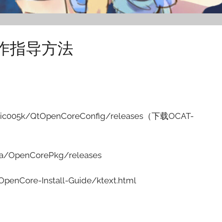
I制作指导方法
c005k/QtOpenCoreConfig/releases（下载OCAT-
a/OpenCorePkg/releases
enCore-Install-Guide/ktext.html